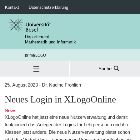
Kontakt
Datenschutzerklärung
Departement
Mathematik und Informatik
primaLOGO
Suche
Suche
25. August 2023 - Dr. Nadine Fröhlich
nach:
Neues Login in XLogoOnline
Neues Login in XLogoOnline
SUC
News
XLogoOnline hat jetzt eine neue Nutzerverwaltung und damit
funktioniert das Anlegen der Logins für Lehrpersonen und ihre
Klassen jetzt anders. Die neue Nutzerverwaltung bietet schon
jetzt den Vorteil, dass Lehrpersonen Programmieraufgaben an